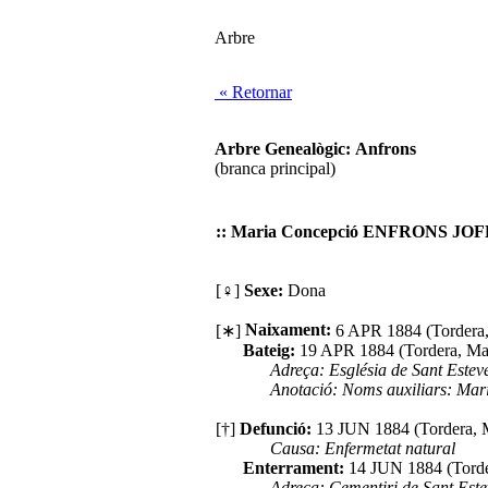
Arbre
« Retornar
Arbre Genealògic: Anfrons
(branca principal)
:: Maria Concepció ENFRONS JOF
[♀]
Sexe:
Dona
Naixament:
[∗]
6 APR 1884 (Tordera,
Bateig:
19 APR 1884 (Tordera, Ma
Adreça: Església de Sant Estev
Anotació: Noms auxiliars: Mari
[†]
Defunció:
13 JUN 1884 (Tordera, 
Causa: Enfermetat natural
Enterrament:
14 JUN 1884 (Torde
Adreça: Cementiri de Sant Este