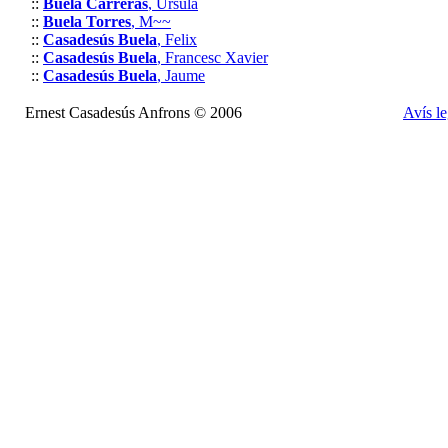
::
Buela Carreras
, Ursula
::
Buela Torres
, M~~
::
Casadesús Buela
, Felix
::
Casadesús Buela
, Francesc Xavier
::
Casadesús Buela
, Jaume
Ernest Casadesús Anfrons © 2006
Avís le